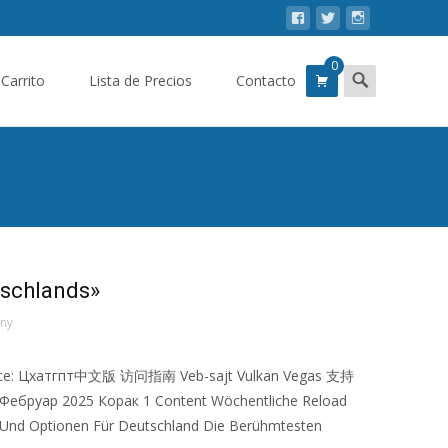
0
Buscar:
Carrito
Lista de Precios
Contacto
tschlands»
any
есе: Цхатгпт中文版 访问指南 Veb-sajt Vulkan Vegas 支持
ар 2025 Корак 1 Content Wöchentliche Reload
ts Und Optionen Für Deutschland Die Berühmtesten