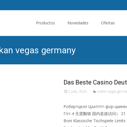
Saltar
al
Productos
Novedades
Ofertas
contenido
ulkan vegas germany
Das Beste Casino Deu
2 julio, 2026
vulkan vegas germ
Робертцелл Цхатгпт-фор-цхин
Гпт-4 无需翻墙 国内直接访问） 21 Фебру
Boni Klassische Tischspiele Limi