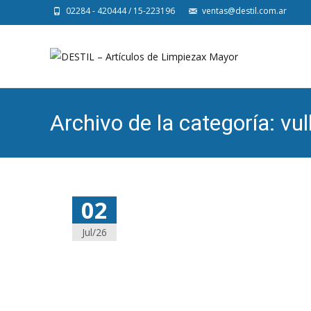
02284 - 420444 / 15-223196
ventas@destil.com.ar
Archivo de la categoría: v
02
Jul/26