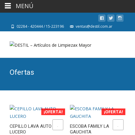
MENÚ
02284 - 420444 / 15-223196
ventas@destil.com.ar
Ofertas
¡OFERTA!
¡OFERTA!
ADD TO WISHLIST
ADD TO WISHLIST
CEPILLO LAVA AUTO
ESCOBA FAMILY LA
LUCERO
GAUCHITA