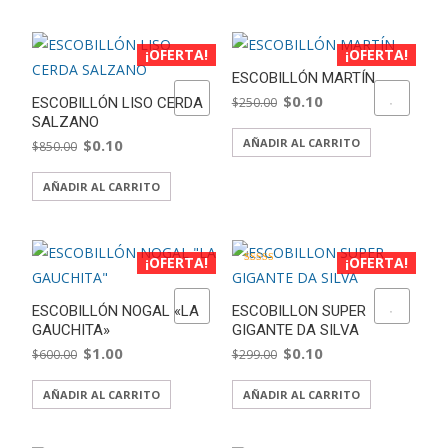
era:
es:
era:
es:
$250.00.
$0.10.
$300.00.
$0.20.
¡OFERTA!
¡OFERTA!
ESCOBILLÓN MARTÍN
El
El
ADD TO WISHLIST
ADD TO WISHLIST
$
0.10
ESCOBILLÓN LISO CERDA
$
250.00
SALZANO
precio
precio
El
El
$
0.10
AÑADIR AL CARRITO
$
850.00
original
actual
precio
precio
era:
es:
AÑADIR AL CARRITO
original
actual
$250.00.
$0.10.
era:
es:
$850.00.
$0.10.
¡OFERTA!
¡OFERTA!
Valorado con
5.00
de 5
ADD TO WISHLIST
ADD TO WISHLIST
ESCOBILLÓN NOGAL «LA
ESCOBILLON SUPER
GAUCHITA»
GIGANTE DA SILVA
El
El
El
El
$
1.00
$
0.10
$
600.00
$
299.00
precio
precio
precio
precio
AÑADIR AL CARRITO
AÑADIR AL CARRITO
original
actual
original
actual
era:
es:
era:
es: