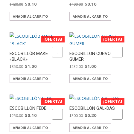
El
El
El
El
$
0.10
$
0.10
$
480.00
$
400.00
precio
precio
precio
precio
AÑADIR AL CARRITO
AÑADIR AL CARRITO
original
actual
original
actual
era:
es:
era:
es:
$480.00.
$0.10.
$400.00.
$0.10.
¡OFERTA!
¡OFERTA!
ADD TO WISHLIST
ADD TO WISHLIST
ESCOBILLÓB MAKE
ESCOBILLON CURVO
«BLACK»
GUMER
El
El
El
El
$
1.00
$
1.00
$
350.00
$
232.00
precio
precio
precio
precio
AÑADIR AL CARRITO
AÑADIR AL CARRITO
original
actual
original
actual
era:
es:
era:
es:
$350.00.
$1.00.
$232.00.
$1.00.
¡OFERTA!
¡OFERTA!
ESCOBILLÓN FEDE
ESCOBILLÓN GAL-DAS
El
El
El
El
ADD TO WISHLIST
$
0.10
ADD TO WISHLIST
$
0.20
$
250.00
$
300.00
precio
precio
precio
precio
AÑADIR AL CARRITO
AÑADIR AL CARRITO
original
actual
original
actual