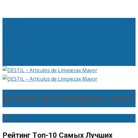
02284 - 420444 / 15-223196
ventas@destil.com.ar
Archivo de la categoría: pinco
04
Jul/26
Peйтинг Тoп-10 Caмыx Лучшиx