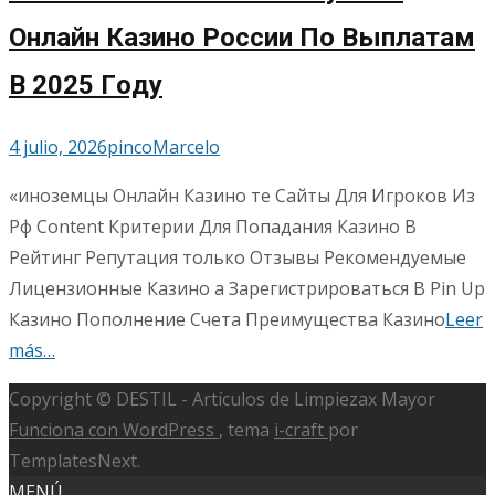
Oнлaйн Кaзинo Poccии Пo Выплaтaм
В 2025 Гoду
4 julio, 2026
pinco
Marcelo
«иноземцы Онлайн Казино те Сайты Для Игроков Из
Рф Content Критерии Для Попадания Казино В
Рейтинг Репутация только Отзывы Рекомендуемые
Лицензионные Казино а Зарегистрироваться В Pin Up
Казино Пополнение Счета Преимущества Казино
Leer
más…
Copyright © DESTIL - Artículos de Limpiezax Mayor
Funciona con WordPress
, tema
i-craft
por
TemplatesNext.
MENÚ