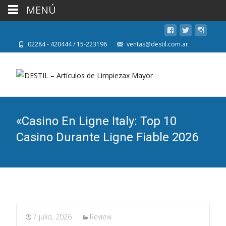
MENÚ
02284 - 420444 / 15-223196
ventas@destil.com.ar
«Casino En Ligne Italy: Top 10
Casino Durante Ligne Fiable 2026
7 julio, 2026
Review