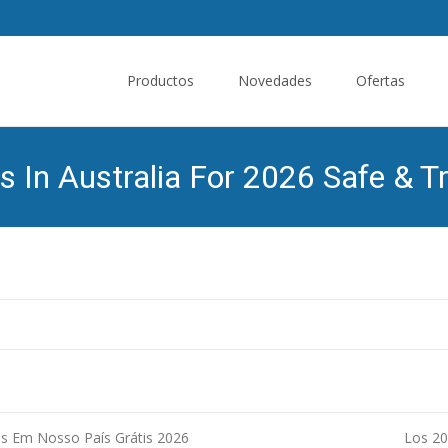
Saltar
al
Productos
Novedades
Ofertas
contenido
s In Australia For 2026 Safe & T
os Em Nosso País Grátis 2026
Los 20