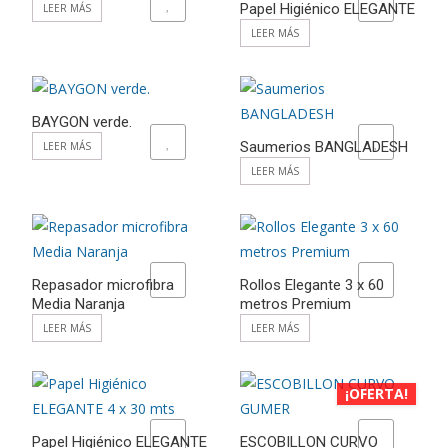
ADD TO WISHLIST
ADD TO WISHLIST
Papel Higiénico ELEGANTE
LEER MÁS
LEER MÁS
BAYGON verde.
ADD TO WISHLIST
ADD TO WISHLIST
Saumerios BANGLADESH
LEER MÁS
LEER MÁS
ADD TO WISHLIST
ADD TO WISHLIST
Repasador microfibra
Rollos Elegante 3 x 60
Media Naranja
metros Premium
LEER MÁS
LEER MÁS
¡OFERTA!
ADD TO WISHLIST
ADD TO WISHLIST
Papel Higiénico ELEGANTE
ESCOBILLON CURVO