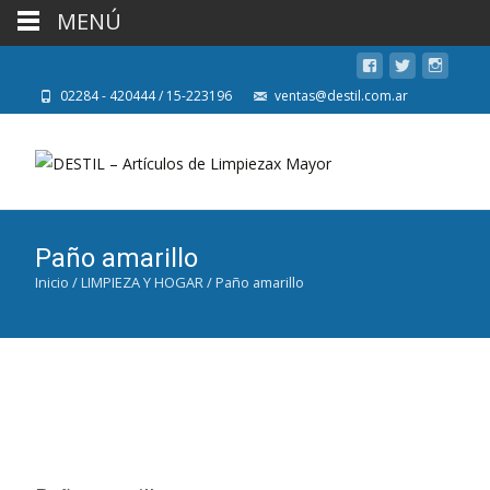
MENÚ
02284 - 420444 / 15-223196
ventas@destil.com.ar
Paño amarillo
Inicio
/
LIMPIEZA Y HOGAR
/ Paño amarillo