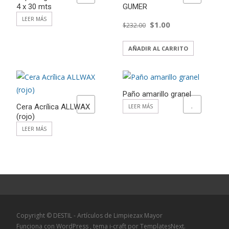
4 x 30 mts
GUMER
El
El
LEER MÁS
$
1.00
$
232.00
precio
precio
AÑADIR AL CARRITO
original
actual
era:
es:
Paño amarillo granel
ADD TO WISHLIST
ADD TO WISHLIST
$232.00.
$1.00.
Cera Acrílica ALLWAX
LEER MÁS
(rojo)
LEER MÁS
Copyright © DESTIL - Artículos de Limpiezax Mayor
Funciona con WordPress
, tema
i-craft
por TemplatesNext.