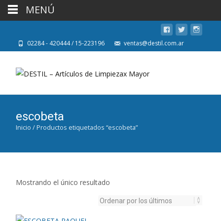
MENÚ
02284 - 420444 / 15-223196
ventas@destil.com.ar
escobeta
Inicio
/ Productos etiquetados “escobeta”
Mostrando el único resultado