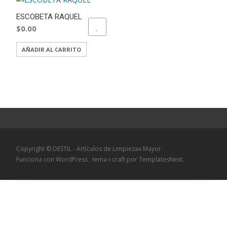
ESCOBETA RAQUEL
$
0.00
ADD TO WISHLIST
AÑADIR AL CARRITO
Copyright © DESTIL - Artículos de Limpiezax Mayor
Funciona con WordPress
, tema
i-craft
por TemplatesNext.