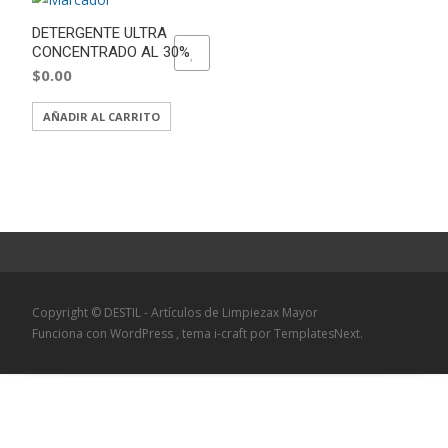
DETERGENTE ULTRA
CONCENTRADO AL 30%
ADD TO WISHLIST
$
0.00
AÑADIR AL CARRITO
Copyright © DESTIL - Artículos de Limpiezax Mayor
Funciona con WordPress
, tema
i-craft
por TemplatesNext.